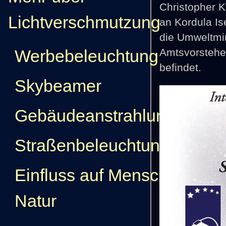
Christopher K
Lichtverschmutzung
an Kordula Is
die Umweltmin
Werbebeleuchtung
Amtsvorstehe
befindet.
Skybeamer
Gebäudeanstrahlung
Straßenbeleuchtung
Einfluss auf Mensch und
Natur