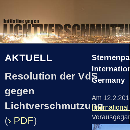
AKTUELL
Sternenpa
Internatio
Resolution der VdS
Germany
gegen
Am 12.2.201
Lichtverschmutzung
Internationa
Vorausgegang
(
› PDF
)