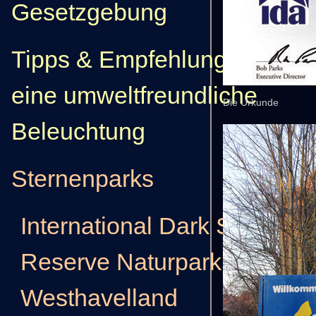
Gesetzgebung
Tipps & Empfehlungen für
eine umweltfreundliche
Die Urkunde
Beleuchtung
Sternenparks
International Dark Sky
Reserve Naturpark
Westhavelland